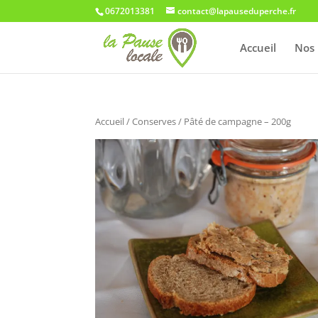
0672013381
contact@lapauseduperche.fr
Accueil
Nos 
Accueil
/
Conserves
/ Pâté de campagne – 200g