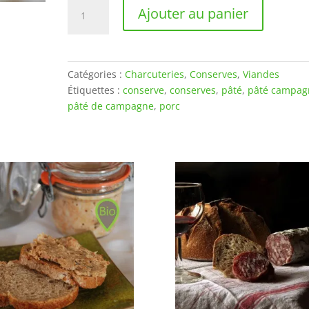
quantité
Ajouter au panier
de
Pâté
de
campagne
Catégories :
Charcuteries
,
Conserves
,
Viandes
-
Étiquettes :
conserve
,
conserves
,
pâté
,
pâté campag
200g
pâté de campagne
,
porc