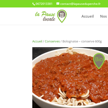
0672013381
contact@lapauseduperche.fr
Accueil
Nos 
Accueil
/
Conserves
/ Bolognaise – conserve 600g