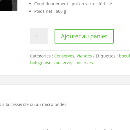
Conditionnement : pot en verre stérilisé
Poids net : 600 g
quantité
Ajouter au panier
de
Bolognaise
-
Catégories :
Conserves
,
Viandes
Étiquettes :
boeu
conserve
bolognaise
,
conserve
,
conserves
600g
es à la casserole ou au micro-ondes.