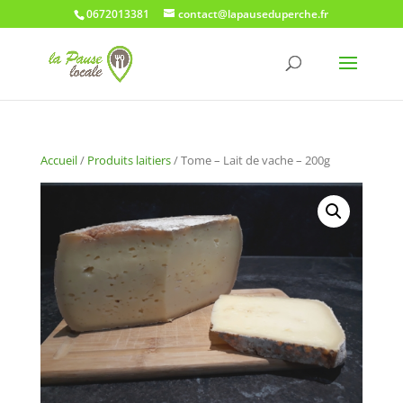
0672013381
contact@lapauseduperche.fr
Accueil
/
Produits laitiers
/ Tome – Lait de vache – 200g