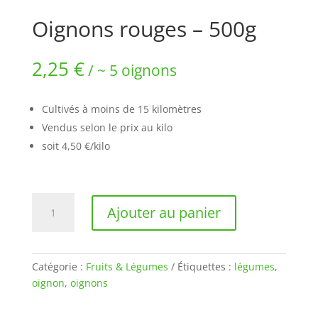
Oignons rouges – 500g
2,25
€
/ ~ 5 oignons
Cultivés à moins de 15 kilomètres
Vendus selon le prix au kilo
soit 4,50 €/kilo
quantité
Ajouter au panier
de
Oignons
rouges
-
Catégorie :
Fruits & Légumes
Étiquettes :
légumes
,
500g
oignon
,
oignons