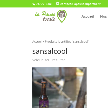
0672013381
contact@lapauseduperche.fr
Accueil
Nos 
Accueil
/ Produits identifiés “sansalcool”
sansalcool
Voici le seul résultat