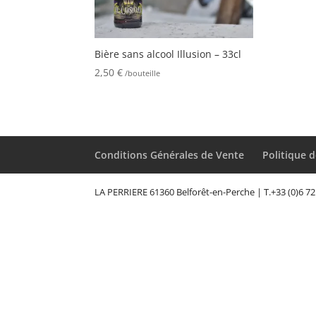
Bière sans alcool Illusion – 33cl
2,50
€
/bouteille
Conditions Générales de Vente
Politique d
LA PERRIERE ‎61360 Belforêt-en-Perche | T.+33 (0)6 