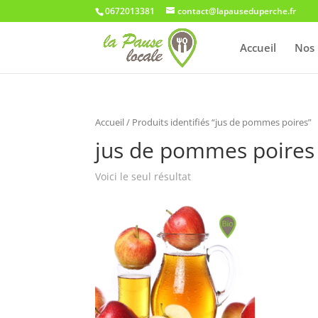
0672013381
contact@lapauseduperche.fr
Accueil
Nos 
Accueil
/ Produits identifiés “jus de pommes poires”
jus de pommes poires
Voici le seul résultat